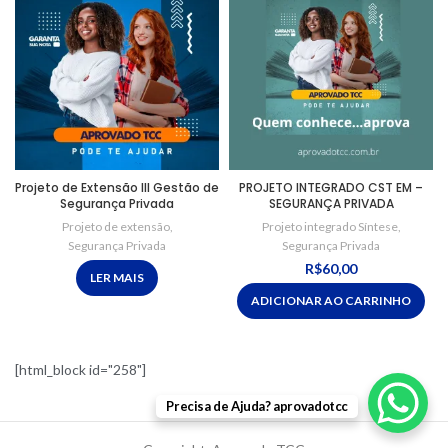
Projeto de Extensão III Gestão de
PROJETO INTEGRADO CST EM –
Segurança Privada
SEGURANÇA PRIVADA
Projeto de extensão
,
Projeto integrado Síntese
,
Segurança Privada
Segurança Privada
R$
60,00
LER MAIS
ADICIONAR AO CARRINHO
[html_block id="258"]
Precisa de Ajuda? aprovadotcc