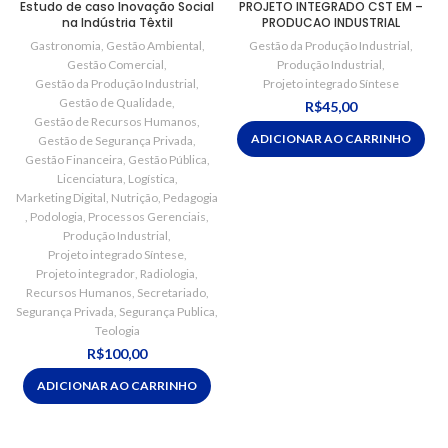
Estudo de caso Inovação Social
PROJETO INTEGRADO CST EM –
na Indústria Têxtil
PRODUCAO INDUSTRIAL
Gastronomia
,
Gestão Ambiental
,
Gestão da Produção Industrial
,
Gestão Comercial
,
Produção Industrial
,
Gestão da Produção Industrial
,
Projeto integrado Síntese
Gestão de Qualidade
,
R$
45,00
Gestão de Recursos Humanos
,
ADICIONAR AO CARRINHO
Gestão de Segurança Privada
,
Gestão Financeira
,
Gestão Pública
,
Licenciatura
,
Logística
,
Marketing Digital
,
Nutrição
,
Pedagogia
,
Podologia
,
Processos Gerenciais
,
Produção Industrial
,
Projeto integrado Síntese
,
Projeto integrador
,
Radiologia
,
Recursos Humanos
,
Secretariado
,
Segurança Privada
,
Segurança Publica
,
Teologia
R$
100,00
ADICIONAR AO CARRINHO