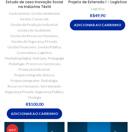
Estudo de caso Inovação Social
Projeto de Extensão I – Logística
na Indústria Têxtil
Logística
Gastronomia
,
Gestão Ambiental
,
R$
49,90
Gestão Comercial
,
Gestão da Produção Industrial
,
ADICIONAR AO CARRINHO
Gestão de Qualidade
,
Gestão de Recursos Humanos
,
Gestão de Segurança Privada
,
Gestão Financeira
,
Gestão Pública
,
Licenciatura
,
Logística
,
Marketing Digital
,
Nutrição
,
Pedagogia
,
Podologia
,
Processos Gerenciais
,
Produção Industrial
,
Projeto integrado Síntese
,
Projeto integrador
,
Radiologia
,
Recursos Humanos
,
Secretariado
,
Segurança Privada
,
Segurança Publica
,
Teologia
R$
100,00
ADICIONAR AO CARRINHO
HOT