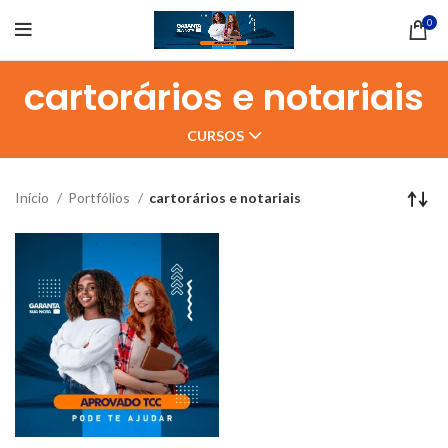
0
cartorários e notariais
CURSOS
Início
Portfólios
cartorários e notariais