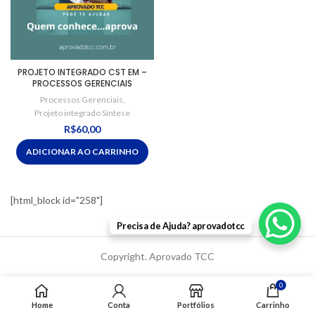
PROJETO INTEGRADO CST EM –
PROCESSOS GERENCIAIS
Processos Gerenciais
,
Projeto integrado Síntese
R$
60,00
ADICIONAR AO CARRINHO
[html_block id="258"]
Precisa de Ajuda? aprovadotcc
Copyright. Aprovado TCC
0
Home
Conta
Portfólios
Carrinho