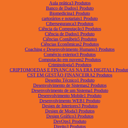
Aula prática
3 Produtos
Banco de Dados
1 Produto
Biomedicina
1 Produto
cartorários e notariais
1 Produto
Cibersegurança
3 Produtos
Ciência da Computação
3 Produtos
Ciência de Dados
1 Produto
Ciências Contábeis
5 Produtos
Ciências Econômicas
2 Produtos
Coaching e Desenvolvimento Humano
3 Produtos
Comércio exterior
3 Produtos
Computação em nuvem
2 Produtos
Criminologia
5 Produtos
CRIPTOMOEDAS E FINANÇAS NA ERA DIGITAL
1 Produt
CST EM GESTÃO FINANCEIRA
2 Produtos
Desenho Técnico
1 Produto
Desenvolvimento de Sistemas
2 Produtos
Desenvolvimento de um Sistema
1 Produto
Desenvolvimento Mobile
1 Produto
Desenvolvimento WEB
1 Produto
Design de Interiores
3 Produtos
Design de Moda
3 Produtos
Design Gráfico
3 Produtos
DevOps
1 Produto
Direito
3 Produtos