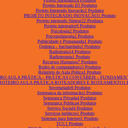
Projeto integrado
24 Produtos
Projeto Integrado II
3 Produtos
Projeto Integrado Inovação
2 Produtos
PROJETO INTEGRADO INOVAÇÃO
1 Produto
Projeto integrado Síntese
22 Produtos
Projeto integrador
9 Produtos
Psicologia
2 Produtos
Psicopedagogia
2 Produtos
Publicidade e Propaganda
1 Produto
Química – bacharelado
2 Produtos
Radiologia
14 Produtos
Radioterapia
1 Produto
Recursos Humanos
7 Produtos
Redes de computadores
3 Produtos
Relatório de Aula Prática
1 Produto
RO AULA PRÁTICA – PRÁTICAS CONTÁBEIS – FUNDAMEN
ROTEIRO AULA PRÁTICA ROTEADORES E ROTEAMENTO
1 
Secretariado
9 Produtos
Segurança da informação
2 Produtos
Segurança Privada
4 Produtos
Segurança Publica
4 Produtos
Serviço Social
4 Produtos
Serviços jurídicos
1 Produto
Sistemas para Internet
1 Produto
TCC
1 Produto