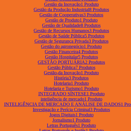
Gestão da Inovação
1 Produto
Gestão da Produção Industrial
8 Produtos
Gestão de Cooperativas
3 Produtos
Gestão de Produto
1 Produto
Gestão de Qualidade
8 Produtos
Gestão de Recursos Humanos
3 Produtos
Gestão de Saúde Pública
5 Produtos
Gestão de Segurança Privada
3 Produtos
Gestão do agronegócio
1 Produto
Gestão Financeira
4 Produtos
Gestão Hospitalar
5 Produtos
GESTÃO PORTUÁRIA
2 Produtos
Gestão Pública
7 Produtos
Gestão-da Inovação
1 Produto
História
3 Produtos
Hotelaria
1 Produto
Hotelaria e Turismo
1 Produto
INTEGRADO SÍNTESE
1 Produto
inteligência de mercado
1 Produto
INTELIGÊNCIA DE MERCADO E ANÁLISE DE DADOS
1 Pro
Investigação e Perícia Criminal
3 Produtos
Jogos Digitais
1 Produto
Jornalismo
1 Produto
Letras Português
1 Produto
Letras Português e Inglês
1 Produto