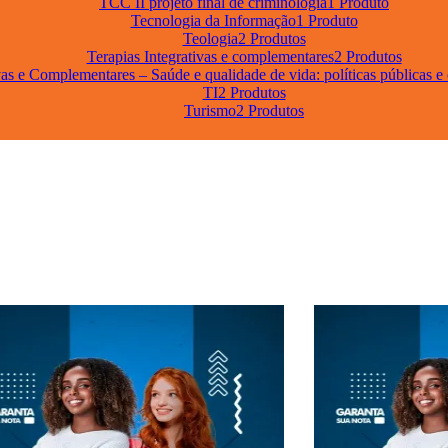
TCC II projeto final de criminologia
1 Produto
Tecnologia da Informação
1 Produto
Teologia
2 Produtos
Terapias Integrativas e complementares
2 Produtos
vas e Complementares – Saúde e qualidade de vida: políticas públicas e
TI
2 Produtos
Turismo
2 Produtos