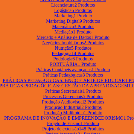
Licenciatura
2 Produtos
Logística
6 Produtos
Marketing
1 Produto
Marketing Digital
9 Produtos
Matemática
3 Produtos
Mediação
1 Produto
Mercado e Análise de Dados
1 Produto
Negócios Imobiliários
2 Produtos
Nutrição
5 Produtos
Pedagogia
14 Produtos
Podologia
6 Produtos
PORTUÁRIA
1 Produto
Práticas Contábeis avançadas
1 Produto
Práticas Pedagógicas
3 Produtos
PRÁTICAS PEDAGÓGICAS: BNCC E ARTE DE EDUCAR
1 Pr
PRÁTICAS PEDAGÓGICAS: GESTÃO DA APRENDIZAGEM
1 
Práticas Secretariais
1 Produto
Processos Gerenciais
5 Produtos
Produção Audiovisual
2 Produtos
Produção Industrial
2 Produtos
Produção Multimídia
1 Produto
PROGRAMA DE INOVAÇÃO E EMPREENDEDORISMO
1 Pro
Projeto de Ensino
1 Produto
Projeto de extensão
148 Produtos