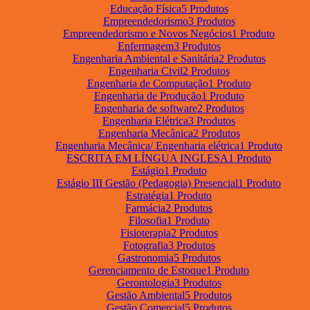
Educação Física
5 Produtos
Empreendedorismo
3 Produtos
Empreendedorismo e Novos Negócios
1 Produto
Enfermagem
3 Produtos
Engenharia Ambiental e Sanitária
2 Produtos
Engenharia Civil
2 Produtos
Engenharia de Computação
1 Produto
Engenharia de Produção
1 Produto
Engenharia de software
2 Produtos
Engenharia Elétrica
3 Produtos
Engenharia Mecânica
2 Produtos
Engenharia Mecânica/ Engenharia elétrica
1 Produto
ESCRITA EM LÍNGUA INGLESA
1 Produto
Estágio
1 Produto
Estágio III Gestão (Pedagogia) Presencial
1 Produto
Estratégia
1 Produto
Farmácia
2 Produtos
Filosofia
1 Produto
Fisioterapia
2 Produtos
Fotografia
3 Produtos
Gastronomia
5 Produtos
Gerenciamento de Estoque
1 Produto
Gerontologia
3 Produtos
Gestão Ambiental
5 Produtos
Gestão Comercial
5 Produtos