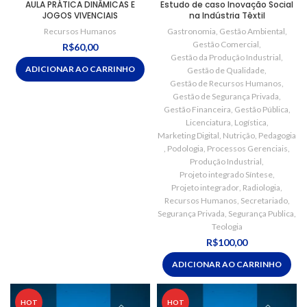
AULA PRÁTICA DINÂMICAS E
Estudo de caso Inovação Social
JOGOS VIVENCIAIS
na Indústria Têxtil
Recursos Humanos
Gastronomia
,
Gestão Ambiental
,
Gestão Comercial
,
R$
60,00
Gestão da Produção Industrial
,
ADICIONAR AO CARRINHO
Gestão de Qualidade
,
Gestão de Recursos Humanos
,
Gestão de Segurança Privada
,
Gestão Financeira
,
Gestão Pública
,
Licenciatura
,
Logística
,
Marketing Digital
,
Nutrição
,
Pedagogia
,
Podologia
,
Processos Gerenciais
,
Produção Industrial
,
Projeto integrado Síntese
,
Projeto integrador
,
Radiologia
,
Recursos Humanos
,
Secretariado
,
Segurança Privada
,
Segurança Publica
,
Teologia
R$
100,00
ADICIONAR AO CARRINHO
HOT
HOT