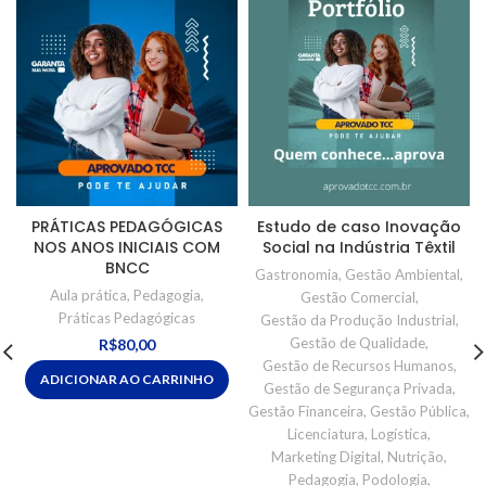
PRÁTICAS PEDAGÓGICAS
Estudo de caso Inovação
NOS ANOS INICIAIS COM
Social na Indústria Têxtil
BNCC
Gastronomia
,
Gestão Ambiental
,
Aula prática
,
Pedagogia
,
Gestão Comercial
,
Práticas Pedagógicas
Gestão da Produção Industrial
,
Gestão de Qualidade
,
R$
80,00
Gestão de Recursos Humanos
,
ADICIONAR AO CARRINHO
Gestão de Segurança Privada
,
Gestão Financeira
,
Gestão Pública
,
Licenciatura
,
Logística
,
Marketing Digital
,
Nutrição
,
Pedagogia
,
Podologia
,