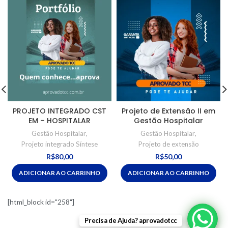
PROJETO INTEGRADO CST
Projeto de Extensão II em
EM – HOSPITALAR
Gestão Hospitalar
Gestão Hospitalar
,
Gestão Hospitalar
,
Projeto integrado Síntese
Projeto de extensão
R$
80,00
R$
50,00
ADICIONAR AO CARRINHO
ADICIONAR AO CARRINHO
[html_block id="258"]
Precisa de Ajuda? aprovadotcc