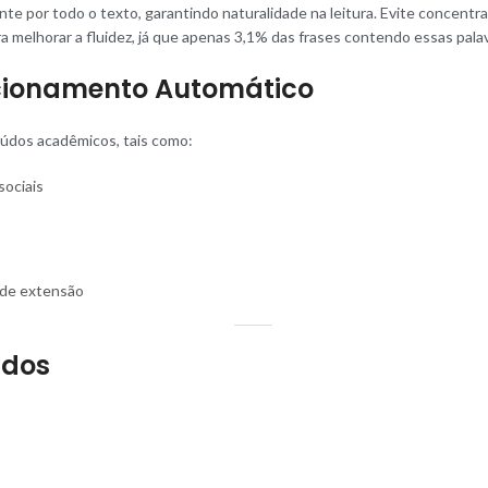
te por todo o texto, garantindo naturalidade na leitura. Evite concentra
a melhorar a fluidez, já que apenas 3,1% das frases contendo essas palav
recionamento Automático
eúdos acadêmicos, tais como:
sociais
ande extensão
ados