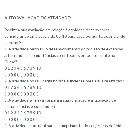
AUTOAVALIAÇÃO DA ATIVIDADE:
Realize a sua avaliação em relação à atividade desenvolvida
considerando uma escala de 0 a 10 para cada pergunta, assinalando
com um X:
1. A atividade permitiu o desenvolvimento do projeto de extensão
articulando as competências e conteúdos propostos junto ao
Curso?
0 1 2 3 4 5 6 7 8 9 10
() () () () () () () () () () ()
2. A atividade possui carga horária suficiente para a sua realização?
0 1 2 3 4 5 6 7 8 9 10
() () () () () () () () () () ()
3. A atividade é relevante para a sua formação e articulação de
competências e conteúdos?
0 1 2 3 4 5 6 7 8 9 10
() () () () () () () () () () ()
4. A atividade contribui para o cumprimento dos objetivos definidos