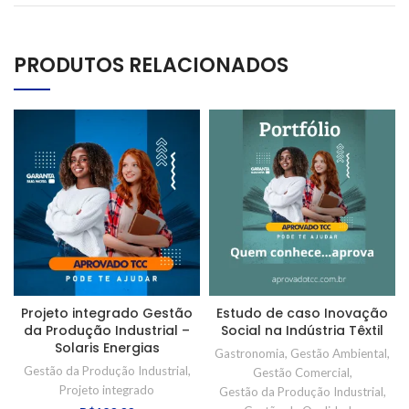
PRODUTOS RELACIONADOS
Projeto integrado Gestão
Estudo de caso Inovação
da Produção Industrial –
Social na Indústria Têxtil
Solaris Energias
Gastronomia
,
Gestão Ambiental
,
Gestão da Produção Industrial
,
Gestão Comercial
,
Projeto integrado
Gestão da Produção Industrial
,