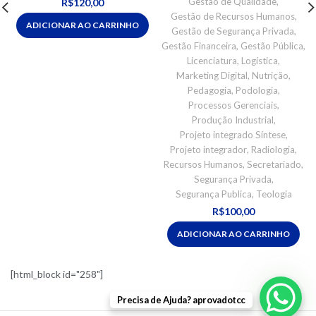
Gestão de Qualidade
,
R$
120,00
Gestão de Recursos Humanos
,
ADICIONAR AO CARRINHO
Gestão de Segurança Privada
,
Gestão Financeira
,
Gestão Pública
,
Licenciatura
,
Logística
,
Marketing Digital
,
Nutrição
,
Pedagogia
,
Podologia
,
Processos Gerenciais
,
Produção Industrial
,
Projeto integrado Síntese
,
Projeto integrador
,
Radiologia
,
Recursos Humanos
,
Secretariado
,
Segurança Privada
,
Segurança Publica
,
Teologia
R$
100,00
ADICIONAR AO CARRINHO
[html_block id="258"]
Precisa de Ajuda? aprovadotcc