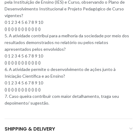
pela Instituição de Ensino (IES) e Curso, observando o Plano de
Desenvolvimento Institucional e Projeto Pedagógico de Curso
vigentes?
0 1 2 3 4 5 6 7 8 9 10
() () () () () () () () () () ()
5. A atividade contribui para a melhoria da sociedade por meio dos
resultados demonstrados no relatório ou pelos relatos
apresentados pelos envolvidos?
0 1 2 3 4 5 6 7 8 9 10
() () () () () () () () () () ()
6. A atividade permite o desenvolvimento de ações junto à
Iniciação Científica e ao Ensino?
0 1 2 3 4 5 6 7 8 9 10
() () () () () () () () () () ()
7. Caso queira contribuir com maior detalhamento, traga seu
depoimento/ sugestão.
SHIPPING & DELIVERY