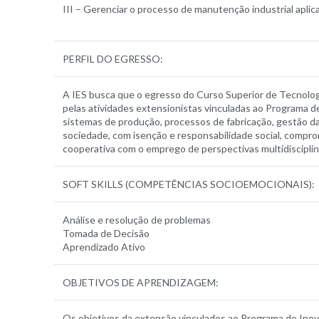
III – Gerenciar o processo de manutenção industrial apli
PERFIL DO EGRESSO:
A IES busca que o egresso do Curso Superior de Tecnologia
pelas atividades extensionistas vinculadas ao Programa d
sistemas de produção, processos de fabricação, gestão d
sociedade, com isenção e responsabilidade social, compr
cooperativa com o emprego de perspectivas multidisciplin
SOFT SKILLS (COMPETÊNCIAS SOCIOEMOCIONAIS):
Análise e resolução de problemas
Tomada de Decisão
Aprendizado Ativo
OBJETIVOS DE APRENDIZAGEM:
Os objetivos da extensão vinculados ao Programa de Ino