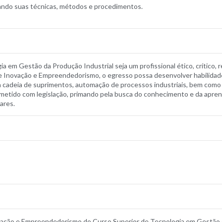
cando suas técnicas, métodos e procedimentos.
 em Gestão da Produção Industrial seja um profissional ético, crítico, r
e Inovação e Empreendedorismo, o egresso possa desenvolver habilidades
a cadeia de suprimentos, automação de processos industriais, bem como
ometido com legislação, primando pela busca do conhecimento e da apr
ares.
vação e Empreendedorismo do Curso Superior de Tecnologia em Gestão d