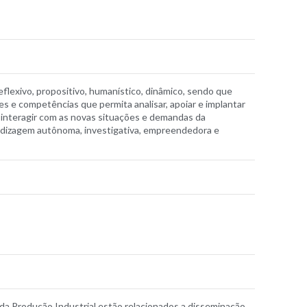
eflexivo, propositivo, humanístico, dinâmico, sendo que
 e competências que permita analisar, apoiar e implantar
 interagir com as novas situações e demandas da
endizagem autônoma, investigativa, empreendedora e
a Produção Industrial estão relacionados a disseminação