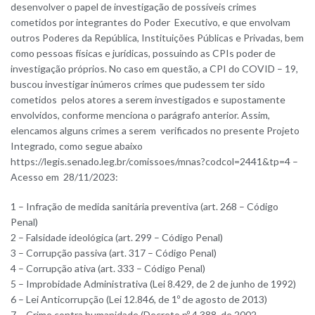
desenvolver o papel de investigação de possíveis crimes
cometidos por integrantes do Poder Executivo, e que envolvam
outros Poderes da República, Instituições Públicas e Privadas, bem
como pessoas físicas e jurídicas, possuindo as CPIs poder de
investigação próprios. No caso em questão, a CPI do COVID – 19,
buscou investigar inúmeros crimes que pudessem ter sido
cometidos pelos atores a serem investigados e supostamente
envolvidos, conforme menciona o parágrafo anterior. Assim,
elencamos alguns crimes a serem verificados no presente Projeto
Integrado, como segue abaixo
https://legis.senado.leg.br/comissoes/mnas?codcol=2441&tp=4 –
Acesso em 28/11/2023:
1 – Infração de medida sanitária preventiva (art. 268 – Código
Penal)
2 – Falsidade ideológica (art. 299 – Código Penal)
3 – Corrupção passiva (art. 317 – Código Penal)
4 – Corrupção ativa (art. 333 – Código Penal)
5 – Improbidade Administrativa (Lei 8.429, de 2 de junho de 1992)
6 – Lei Anticorrupção (Lei 12.846, de 1º de agosto de 2013)
7 – Crime contra humanidade (Decreto nº 4.388, de 2002 –