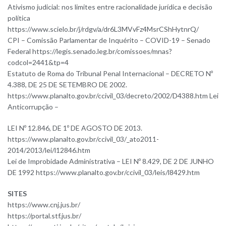
Ativismo judicial: nos limites entre racionalidade jurídica e decisão
política
https://www.scielo.br/j/rdgv/a/dr6L3MVvFz4MsrCShHytnrQ/
CPI – Comissão Parlamentar de Inquérito – COVID-19 – Senado
Federal https://legis.senado.leg.br/comissoes/mnas?
codcol=2441&tp=4
Estatuto de Roma do Tribunal Penal Internacional – DECRETO Nº
4.388, DE 25 DE SETEMBRO DE 2002.
https://www.planalto.gov.br/ccivil_03/decreto/2002/D4388.htm Lei
Anticorrupção –
LEI Nº 12.846, DE 1º DE AGOSTO DE 2013.
https://www.planalto.gov.br/ccivil_03/_ato2011-
2014/2013/lei/l12846.htm
Lei de Improbidade Administrativa – LEI Nº 8.429, DE 2 DE JUNHO
DE 1992 https://www.planalto.gov.br/ccivil_03/leis/l8429.htm
SITES
https://www.cnj.jus.br/
https://portal.stf.jus.br/