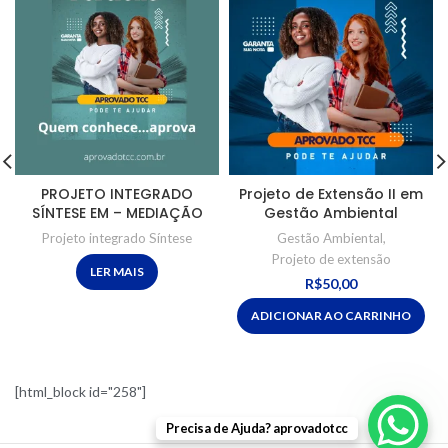
PROJETO INTEGRADO
Projeto de Extensão II em
SÍNTESE EM – MEDIAÇÃO
Gestão Ambiental
Projeto integrado Síntese
Gestão Ambiental
,
Projeto de extensão
LER MAIS
R$
50,00
ADICIONAR AO CARRINHO
[html_block id="258"]
Precisa de Ajuda? aprovadotcc