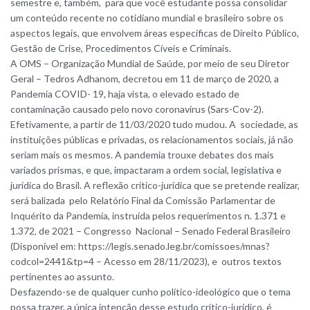
semestre e, também, para que você estudante possa consolidar
um conteúdo recente no cotidiano mundial e brasileiro sobre os
aspectos legais, que envolvem áreas específicas de Direito Público,
Gestão de Crise, Procedimentos Cíveis e Criminais.
A OMS – Organização Mundial de Saúde, por meio de seu Diretor
Geral – Tedros Adhanom, decretou em 11 de março de 2020, a
Pandemia COVID- 19, haja vista, o elevado estado de
contaminação causado pelo novo coronavírus (Sars-Cov-2).
Efetivamente, a partir de 11/03/2020 tudo mudou. A sociedade, as
instituições públicas e privadas, os relacionamentos sociais, já não
seriam mais os mesmos. A pandemia trouxe debates dos mais
variados prismas, e que, impactaram a ordem social, legislativa e
jurídica do Brasil. A reflexão crítico-jurídica que se pretende realizar,
será balizada pelo Relatório Final da Comissão Parlamentar de
Inquérito da Pandemia, instruída pelos requerimentos n. 1.371 e
1.372, de 2021 – Congresso Nacional – Senado Federal Brasileiro
(Disponível em: https://legis.senado.leg.br/comissoes/mnas?
codcol=2441&tp=4 – Acesso em 28/11/2023), e outros textos
pertinentes ao assunto.
Desfazendo-se de qualquer cunho político-ideológico que o tema
possa trazer, a única intenção desse estudo crítico-jurídico, é