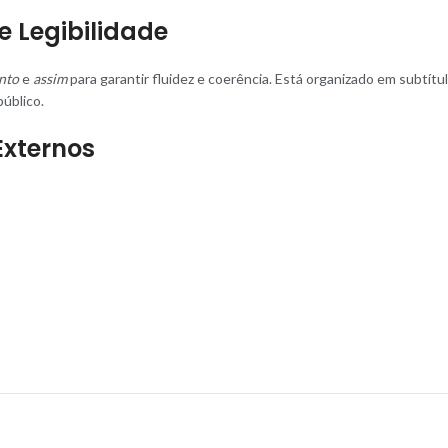
e Legibilidade
nto
e
assim
para garantir fluidez e coerência. Está organizado em subtít
público.
Externos