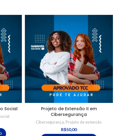
ço Social
Projeto de Extensão II em
Projeto
Cibersegurança
Social
Cibersegurança
,
Projeto de extensão
Gestã
R$
50,00
O