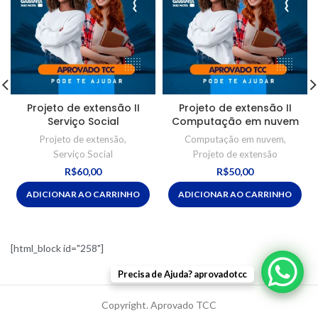
Projeto de extensão II
Projeto de extensão II
Serviço Social
Computação em nuvem
Projeto de extensão
,
Computação em nuvem
,
Serviço Social
Projeto de extensão
R$
60,00
R$
50,00
ADICIONAR AO CARRINHO
ADICIONAR AO CARRINHO
[html_block id="258"]
Precisa de Ajuda? aprovadotcc
Copyright. Aprovado TCC