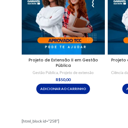
Projeto de Extensão II em Gestão
Projeto 
Pública
Gestão Pública
,
Projeto de extensão
Ciência 
R$
50,00
ADICIONAR AO CARRINHO
[html_block id="258"]