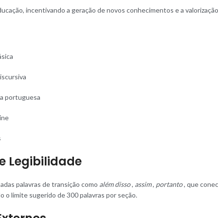
 educação, incentivando a geração de novos conhecimentos e a valorização
ásica
iscursiva
gua portuguesa
ine
s
e Legibilidade
sadas palavras de transição como
além disso
,
assim
,
portanto
, que conect
 o limite sugerido de 300 palavras por seção.