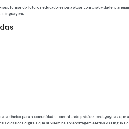
is, formando futuros educadores para atuar com criatividade, planejamen
a e linguagem
.
ídas
nto acadêmico para a comunidade, fomentando práticas pedagógicas qu
ais didáticos digitais que auxiliem na aprendizagem efetiva da Língua P