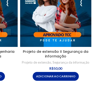
genharia
Projeto de extensão II Segurança da
Proje
a
informação
Fo
Projeto de extensão
,
Segurança da informação
R$
50,00
O
ADICIONAR AO CARRINHO