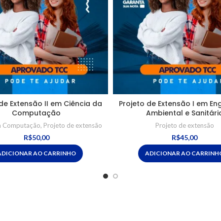
de Extensão II em Ciência da
Projeto de Extensão I em En
Computação
Ambiental e Sanitári
da Computação
,
Projeto de extensão
Projeto de extensão
R$
50,00
R$
45,00
ADICIONAR AO CARRINHO
ADICIONAR AO CARRINH