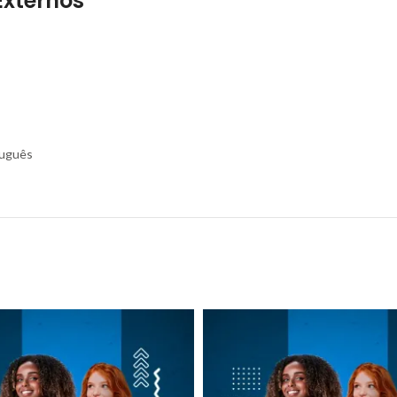
Externos
tuguês