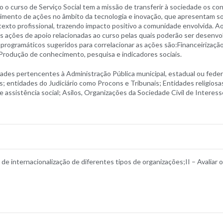
 curso de Serviço Social tem a missão de transferir à sociedade os co
imento de ações no âmbito da tecnologia e inovação, que apresentam s
exto profissional, trazendo impacto positivo a comunidade envolvida. Ao 
ações de apoio relacionadas ao curso pelas quais poderão ser desenvolv
ogramáticos sugeridos para correlacionar as ações são:Financeirização d
 e Produção de conhecimento, pesquisa e indicadores sociais.
ades pertencentes à Administração Pública municipal, estadual ou feder
s; entidades do Judiciário como Procons e Tribunais; Entidades religios
e assistência social; Asilos, Organizações da Sociedade Civil de Intere
 de internacionalização de diferentes tipos de organizações;II – Avaliar 