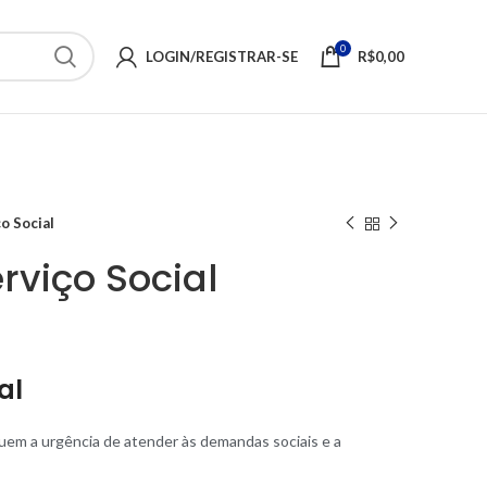
0
LOGIN/REGISTRAR-SE
R$
0,00
ço Social
erviço Social
al
luem a urgência de atender às demandas sociais e a