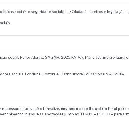
líticas sociais e seguridade social;II – Cidadania, direitos e legislação so
ciais.
ação social. Porto Alegre: SAGAH, 2021.PAIVA, Maria Jeanne Gonzaga de…[e
es sociais. Londrina: Editora e Distribuidora Educacional S.A., 2014.
é necessário que você o formalize,
enviando esse Relatório Final para 
eenchimento, busque as anotações junto ao TEMPLATE PCDA para auxili