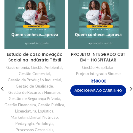
Estudo de caso Inovação
PROJETO INTEGRADO CST
Social na Indústria Têxtil
EM – HOSPITALAR
Gastronomia
,
Gestão Ambiental
,
Gestão Hospitalar
,
Gestão Comercial
,
Projeto integrado Síntese
Gestão da Produção Industrial
,
R$
80,00
Gestão de Qualidade
,
ADICIONAR AO CARRINHO
Gestão de Recursos Humanos
,
Gestão de Segurança Privada
,
Gestão Financeira
,
Gestão Pública
,
Licenciatura
,
Logística
,
Marketing Digital
,
Nutrição
,
Pedagogia
,
Podologia
,
Processos Gerenciais
,