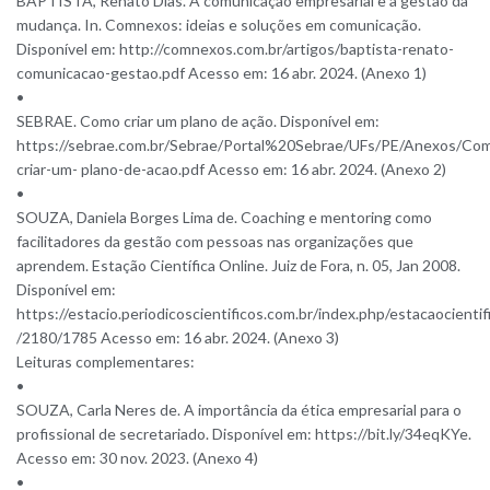
BAPTISTA, Renato Dias. A comunicação empresarial e a gestão da
mudança. In. Comnexos: ideias e soluções em comunicação.
Disponível em: http://comnexos.com.br/artigos/baptista-renato-
comunicacao-gestao.pdf Acesso em: 16 abr. 2024. (Anexo 1)
•
SEBRAE. Como criar um plano de ação. Disponível em:
https://sebrae.com.br/Sebrae/Portal%20Sebrae/UFs/PE/Anexos/Co
criar-um- plano-de-acao.pdf Acesso em: 16 abr. 2024. (Anexo 2)
•
SOUZA, Daniela Borges Lima de. Coaching e mentoring como
facilitadores da gestão com pessoas nas organizações que
aprendem. Estação Científica Online. Juiz de Fora, n. 05, Jan 2008.
Disponível em:
https://estacio.periodicoscientificos.com.br/index.php/estacaocientifi
/2180/1785 Acesso em: 16 abr. 2024. (Anexo 3)
Leituras complementares:
•
SOUZA, Carla Neres de. A importância da ética empresarial para o
profissional de secretariado. Disponível em: https://bit.ly/34eqKYe.
Acesso em: 30 nov. 2023. (Anexo 4)
•