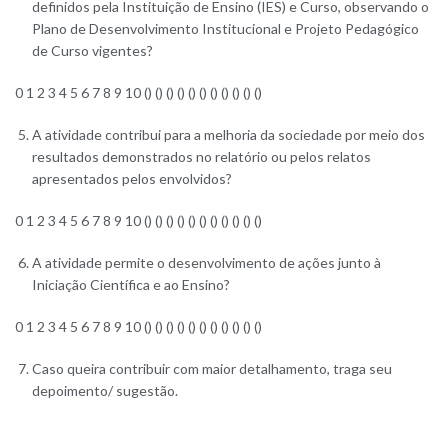
definidos pela Instituição de Ensino (IES) e Curso, observando o
Plano de Desenvolvimento Institucional e Projeto Pedagógico
de Curso vigentes?
0 1 2 3 4 5 6 7 8 9 10 () () () () () () () () () () ()
A atividade contribui para a melhoria da sociedade por meio dos
resultados demonstrados no relatório ou pelos relatos
apresentados pelos envolvidos?
0 1 2 3 4 5 6 7 8 9 10 () () () () () () () () () () ()
A atividade permite o desenvolvimento de ações junto à
Iniciação Científica e ao Ensino?
0 1 2 3 4 5 6 7 8 9 10 () () () () () () () () () () ()
Caso queira contribuir com maior detalhamento, traga seu
depoimento/ sugestão.