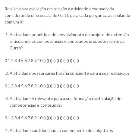
Realize a sua avaliação em relação à atividade desenvolvida
considerando uma escala de 0 a 10 para cada pergunta, assinalando
com um X:
A atividade permitiu o desenvolvimento do projeto de extensão
articulando as competências e conteúdos propostos junto ao
Curso?
0 1 2 3 4 5 6 7 8 9 10 () () () () () () () () () () ()
A atividade possui carga horária suficiente para a sua realização?
0 1 2 3 4 5 6 7 8 9 10 () () () () () () () () () () ()
A atividade é relevante para a sua formação e articulação de
competências e conteúdos?
0 1 2 3 4 5 6 7 8 9 10 () () () () () () () () () () ()
A atividade contribui para o cumprimento dos objetivos