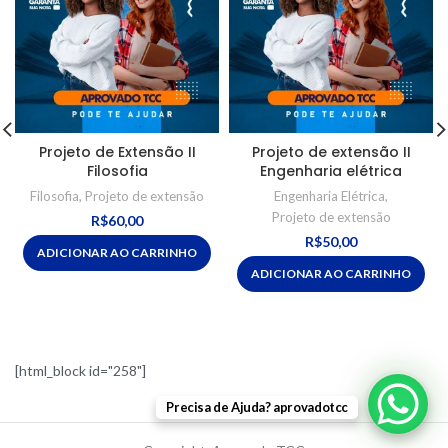
Projeto de Extensão II
Projeto de extensão II
Filosofia
Engenharia elétrica
Filosofia
,
Projeto de extensão
Engenharia Elétrica
,
Projeto de extensão
R$
60,00
R$
50,00
ADICIONAR AO CARRINHO
ADICIONAR AO CARRINHO
[html_block id="258"]
Precisa de Ajuda? aprovadotcc