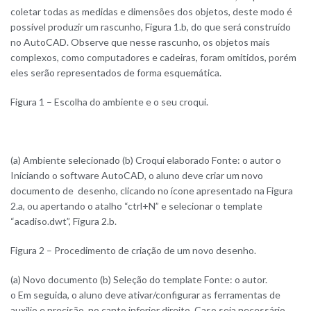
coletar todas as medidas e dimensões dos objetos, deste modo é
possível produzir um rascunho, Figura 1.b, do que será construído
no AutoCAD. Observe que nesse rascunho, os objetos mais
complexos, como computadores e cadeiras, foram omitidos, porém
eles serão representados de forma esquemática.
Figura 1 – Escolha do ambiente e o seu croqui.
(a) Ambiente selecionado (b) Croqui elaborado Fonte: o autor o
Iniciando o software AutoCAD, o aluno deve criar um novo
documento de desenho, clicando no ícone apresentado na Figura
2.a, ou apertando o atalho “ctrl+N” e selecionar o template
“acadiso.dwt”, Figura 2.b.
Figura 2 – Procedimento de criação de um novo desenho.
(a) Novo documento (b) Seleção do template Fonte: o autor.
o Em seguida, o aluno deve ativar/configurar as ferramentas de
auxilio e precisão, no canto inferior direito. Caso seja necessário