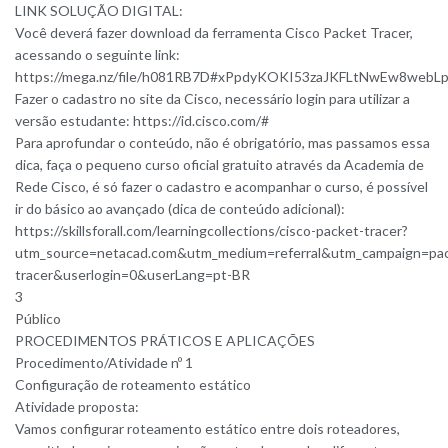
LINK SOLUÇÃO DIGITAL:
Você deverá fazer download da ferramenta Cisco Packet Tracer,
acessando o seguinte link:
https://mega.nz/file/h081RB7D#xPpdyKOKI53zaJKFLtNwEw8webL
Fazer o cadastro no site da Cisco, necessário login para utilizar a
versão estudante: https://id.cisco.com/#
Para aprofundar o conteúdo, não é obrigatório, mas passamos essa
dica, faça o pequeno curso oficial gratuito através da Academia de
Rede Cisco, é só fazer o cadastro e acompanhar o curso, é possível
ir do básico ao avançado (dica de conteúdo adicional):
https://skillsforall.com/learningcollections/cisco-packet-tracer?
utm_source=netacad.com&utm_medium=referral&utm_campaign=pac
tracer&userlogin=0&userLang=pt-BR
3
Público
PROCEDIMENTOS PRÁTICOS E APLICAÇÕES
Procedimento/Atividade nº 1
Configuração de roteamento estático
Atividade proposta:
Vamos configurar roteamento estático entre dois roteadores,