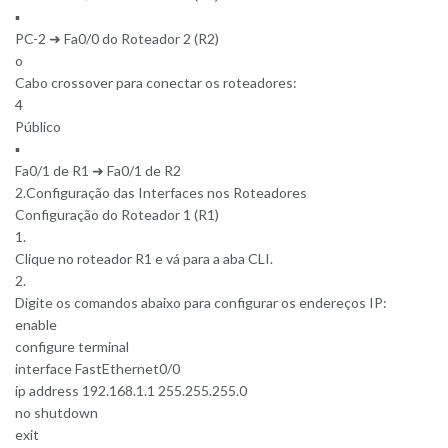
▪
PC-2 ➜ Fa0/0 do Roteador 2 (R2)
o
Cabo crossover para conectar os roteadores:
4
Público
▪
Fa0/1 de R1 ➜ Fa0/1 de R2
2.Configuração das Interfaces nos Roteadores
Configuração do Roteador 1 (R1)
1.
Clique no roteador R1 e vá para a aba CLI.
2.
Digite os comandos abaixo para configurar os endereços IP:
enable
configure terminal
interface FastEthernet0/0
ip address 192.168.1.1 255.255.255.0
no shutdown
exit