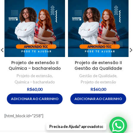
Projeto de extensão II
Projeto de extensão II
Química – bacharelado
Gestão da Qualidade
Projeto de extensão
,
Gestão de Qualidade
,
Química – bacharelado
Projeto de extensão
R$
60,00
R$
60,00
ADICIONAR AO CARRINHO
ADICIONAR AO CARRINHO
[html_block id="258"]
Precisa de Ajuda? aprovadotcc