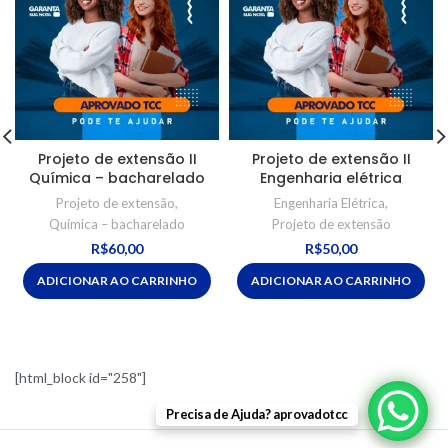
Projeto de extensão II
Projeto de extensão II
Química – bacharelado
Engenharia elétrica
Projeto de extensão
,
Engenharia Elétrica
,
Química – bacharelado
Projeto de extensão
R$
60,00
R$
50,00
ADICIONAR AO CARRINHO
ADICIONAR AO CARRINHO
[html_block id="258"]
Precisa de Ajuda? aprovadotcc