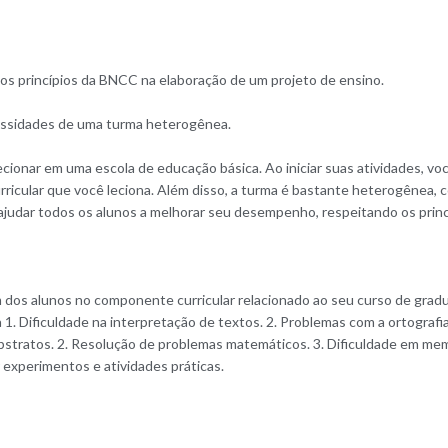
 os princípios da BNCC na elaboração de um projeto de ensino.
essidades de uma turma heterogênea.
cionar em uma escola de educação básica. Ao iniciar suas atividades, v
ricular que você leciona. Além disso, a turma é bastante heterogênea, 
ajudar todos os alunos a melhorar seu desempenho, respeitando os prin
m dos alunos no componente curricular relacionado ao seu curso de grad
. Dificuldade na interpretação de textos. 2. Problemas com a ortografia
bstratos. 2. Resolução de problemas matemáticos. 3. Dificuldade em mem
 experimentos e atividades práticas.