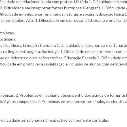
culdade em relacionar teoria com prática. História 1. Dificuldade em mem
 3. Dificuldade em interpretar fontes históricas. Geografia 1. Dificulda
 Dificuldade em relacionar fenômenos naturais e sociais. Educação Física
har em equipe. Arte 1. Dificuldade em expressar criatividade e originalid
omplexas.
cotidiana.
xtos filosóficos. Língua Estrangeira 1. Dificuldade em pronúncia e entona
s na língua estrangeira. Sociologia 1. Dificuldade em compreender concei
cipar de debates e discussões críticas. Educação Especial 1. Dificuldade 
ficuldade em promover a socialização e inclusão de alunos com deficiênci
icas. 2. Problemas em avaliar o desempenho dos alunos de forma justa e
iológicos complexos. 2. Problemas em memorizar terminologias científicas
dificuldade selecionada no respectivo componente curricular.