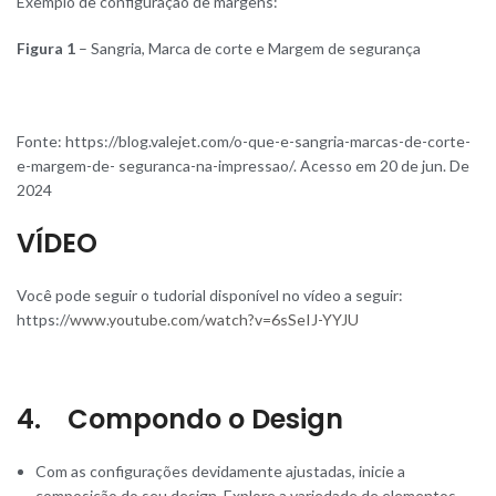
Exemplo de configuração de margens:
Figura 1
– Sangria, Marca de corte e Margem de segurança
Fonte: https://blog.valejet.com/o-que-e-sangria-marcas-de-corte-
e-margem-de- seguranca-na-impressao/. Acesso em 20 de jun. De
2024
VÍDEO
Você pode seguir o tudorial disponível no vídeo a seguir:
https://
www.youtube.com/watch?v=6sSeIJ-YYJU
4. Compondo o Design
Com as configurações devidamente ajustadas, inicie a
composição do seu design. Explore a variedade de elementos,