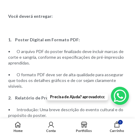
Você deverá entregar:
1.
Poster Digital em Formato PDF:
• O arquivo PDF do poster finalizado deve incluir marcas de
corte e sangria, conforme as especificações de pré-impressão
aprendidas.
• O formato PDF deve ser de alta qualidade para assegurar
que todos os detalhes gráficos e de cor sejam claramente
visíveis.
Precisa de Ajuda? aprovadotcc
2.
Relatório de Projeto:
• Introdução: Uma breve descrição do evento cultural e do
propósito do poster.
0
• Processo de Design: Descrição detalhada do processo
Home
Conta
Portfólios
Carrinho
criativo, incluindo a escolha de elementos gráficos, cores e